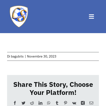
Salta
al
contenuto
Toggle
Naviga
Home
Chi siamo
Di
bagubits
|
Novembre 30, 2023
Attività
Share This Story, Choose
News
Your Platform!
Eventi
Facebook
Twitter
Reddit
LinkedIn
WhatsApp
Tumblr
Pinterest
Vk
Xing
Email