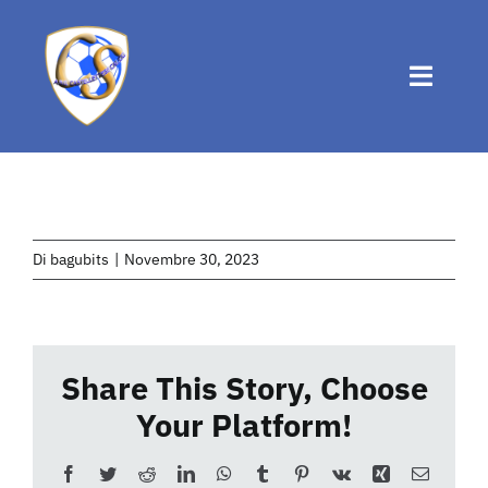
Salta
al
contenuto
Toggle
Naviga
Home
Chi siamo
Di
bagubits
|
Novembre 30, 2023
Attività
Share This Story, Choose
News
Your Platform!
Eventi
Facebook
Twitter
Reddit
LinkedIn
WhatsApp
Tumblr
Pinterest
Vk
Xing
Email