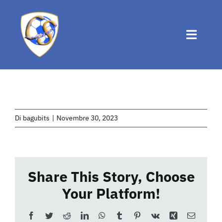
Salta
al
contenuto
Toggle
Naviga
Home
Chi siamo
Di
bagubits
|
Novembre 30, 2023
Attività
Share This Story, Choose
News
Your Platform!
Eventi
Facebook
Twitter
Reddit
LinkedIn
WhatsApp
Tumblr
Pinterest
Vk
Xing
Email