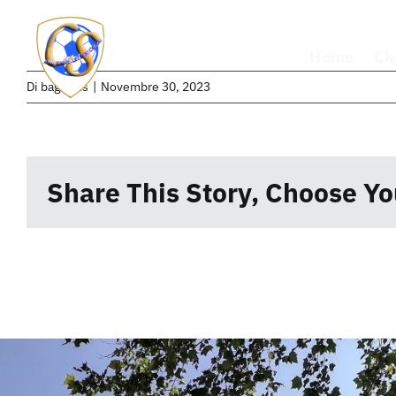
Salta
al
Home
Ch
contenuto
Di
bagubits
|
Novembre 30, 2023
Share This Story, Choose Yo