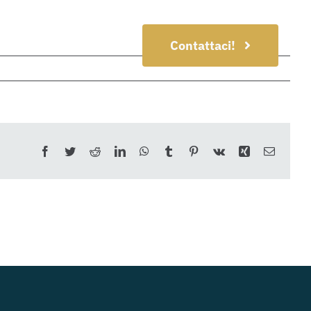
Contattaci!
Facebook
Twitter
Reddit
LinkedIn
WhatsApp
Tumblr
Pinterest
Vk
Xing
Email