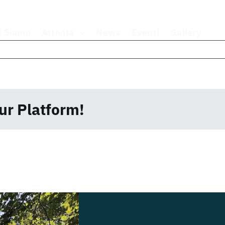
i Siamo
Attività
News
Eventi
Gallery
ur Platform!