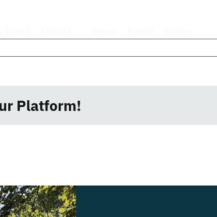
i Siamo
Attività
News
Eventi
Gallery
ur Platform!