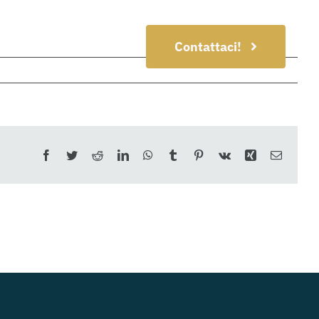
Contattaci!
Facebook
Twitter
Reddit
LinkedIn
WhatsApp
Tumblr
Pinterest
Vk
Xing
Email