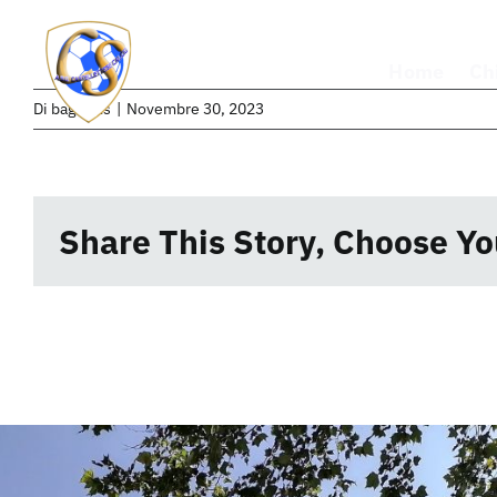
Salta
al
Home
Ch
contenuto
Di
bagubits
|
Novembre 30, 2023
Share This Story, Choose Yo