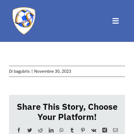
Salta
al
contenuto
Toggle
Naviga
Home
Chi siamo
Di
bagubits
|
Novembre 30, 2023
Attività
Share This Story, Choose
News
Your Platform!
Eventi
Facebook
Twitter
Reddit
LinkedIn
WhatsApp
Tumblr
Pinterest
Vk
Xing
Email