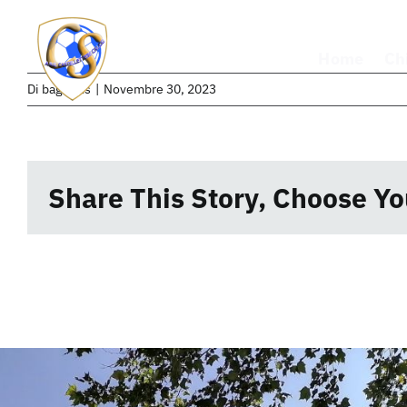
Salta
al
Home
Ch
contenuto
Di
bagubits
|
Novembre 30, 2023
Share This Story, Choose Yo