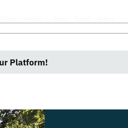
i Siamo
Attività
News
Eventi
Gallery
ur Platform!