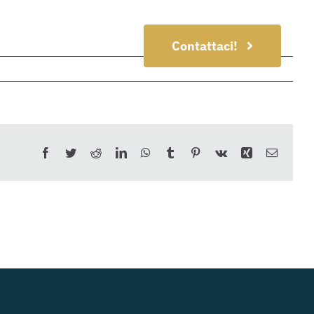
Contattaci!
Facebook
Twitter
Reddit
LinkedIn
WhatsApp
Tumblr
Pinterest
Vk
Xing
Email