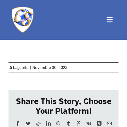
Salta
al
contenuto
Toggle
Naviga
Home
Chi siamo
Di
bagubits
|
Novembre 30, 2023
Attività
Share This Story, Choose
News
Your Platform!
Eventi
Facebook
Twitter
Reddit
LinkedIn
WhatsApp
Tumblr
Pinterest
Vk
Xing
Email