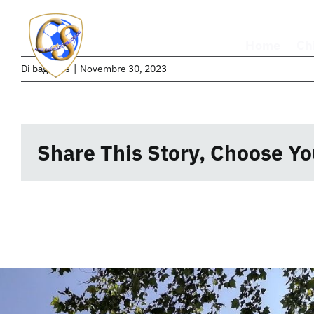
Salta
al
Home
Ch
contenuto
Di
bagubits
|
Novembre 30, 2023
Share This Story, Choose Yo