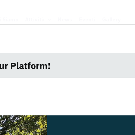
i Siamo
Attività
News
Eventi
Gallery
ur Platform!