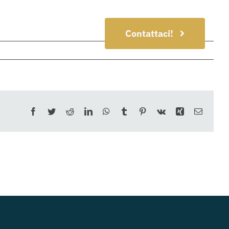
Contattaci!
Facebook
Twitter
Reddit
LinkedIn
WhatsApp
Tumblr
Pinterest
Vk
Xing
Email