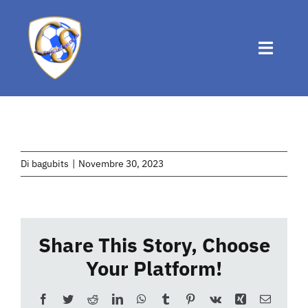
Salta
al
contenuto
Toggle
Naviga
Home
Chi siamo
Di
bagubits
|
Novembre 30, 2023
Attività
Share This Story, Choose
News
Your Platform!
Eventi
Facebook
Twitter
Reddit
LinkedIn
WhatsApp
Tumblr
Pinterest
Vk
Xing
Email