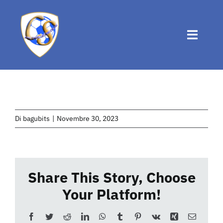
Salta
al
contenuto
Toggle
Naviga
Home
Chi siamo
Di
bagubits
|
Novembre 30, 2023
Attività
Share This Story, Choose
News
Your Platform!
Eventi
Facebook
Twitter
Reddit
LinkedIn
WhatsApp
Tumblr
Pinterest
Vk
Xing
Email