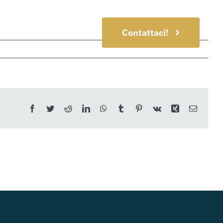
Contattaci!
Facebook
Twitter
Reddit
LinkedIn
WhatsApp
Tumblr
Pinterest
Vk
Xing
Email