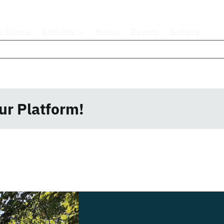
i Siamo
Attività
News
Eventi
Gallery
ur Platform!