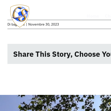
Salta
al
Home
Ch
contenuto
Di
bagubits
|
Novembre 30, 2023
Share This Story, Choose Yo