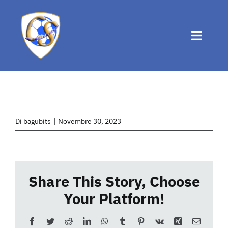
Salta
al
contenuto
Toggle
Naviga
Home
Chi siamo
Di
bagubits
|
Novembre 30, 2023
Attività
Share This Story, Choose
News
Your Platform!
Eventi
Facebook
Twitter
Reddit
LinkedIn
WhatsApp
Tumblr
Pinterest
Vk
Xing
Email