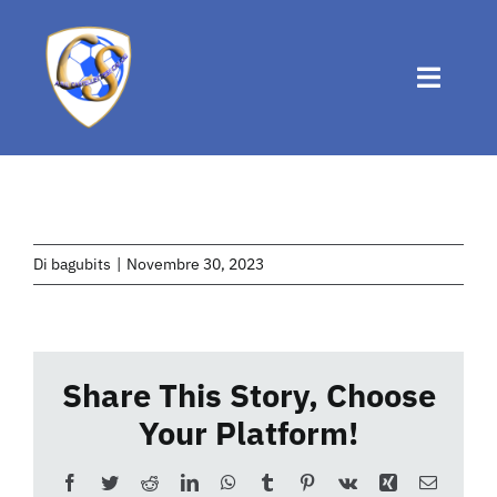
Salta
al
contenuto
Toggle
Naviga
Home
Chi siamo
Di
bagubits
|
Novembre 30, 2023
Attività
Share This Story, Choose
News
Your Platform!
Eventi
Facebook
Twitter
Reddit
LinkedIn
WhatsApp
Tumblr
Pinterest
Vk
Xing
Email