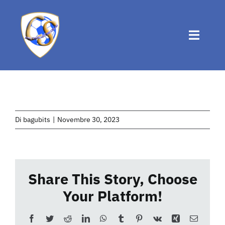
Salta
al
contenuto
Toggle
Naviga
Home
Chi siamo
Di
bagubits
|
Novembre 30, 2023
Attività
Share This Story, Choose
News
Your Platform!
Eventi
Facebook
Twitter
Reddit
LinkedIn
WhatsApp
Tumblr
Pinterest
Vk
Xing
Email