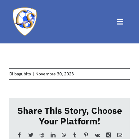
Salta
al
contenuto
Toggle
Naviga
Home
Chi siamo
Di
bagubits
|
Novembre 30, 2023
Attività
Share This Story, Choose
News
Your Platform!
Eventi
Facebook
Twitter
Reddit
LinkedIn
WhatsApp
Tumblr
Pinterest
Vk
Xing
Email