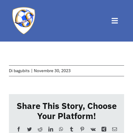
Salta
al
contenuto
Toggle
Naviga
Home
Chi siamo
Di
bagubits
|
Novembre 30, 2023
Attività
Share This Story, Choose
News
Your Platform!
Eventi
Facebook
Twitter
Reddit
LinkedIn
WhatsApp
Tumblr
Pinterest
Vk
Xing
Email