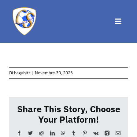
Salta
al
contenuto
Toggle
Naviga
Home
Chi siamo
Di
bagubits
|
Novembre 30, 2023
Attività
Share This Story, Choose
News
Your Platform!
Eventi
Facebook
Twitter
Reddit
LinkedIn
WhatsApp
Tumblr
Pinterest
Vk
Xing
Email