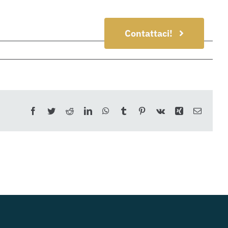
Contattaci!
Facebook
Twitter
Reddit
LinkedIn
WhatsApp
Tumblr
Pinterest
Vk
Xing
Email