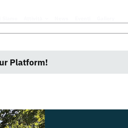
i Siamo
Attività
News
Eventi
Gallery
ur Platform!