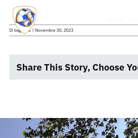
Salta
al
Home
Ch
contenuto
Di
bagubits
|
Novembre 30, 2023
Share This Story, Choose Yo