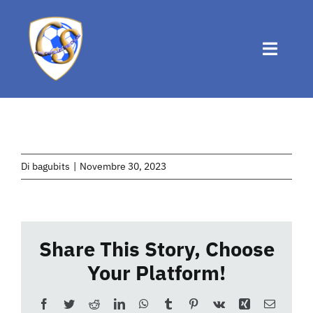
Salta
al
contenuto
Toggle
Naviga
Home
Chi siamo
Di
bagubits
|
Novembre 30, 2023
Attività
Share This Story, Choose
News
Your Platform!
Eventi
Facebook
Twitter
Reddit
LinkedIn
WhatsApp
Tumblr
Pinterest
Vk
Xing
Email